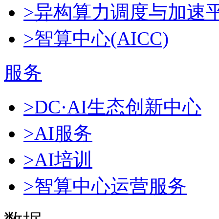
>异构算力调度与加速
>智算中心(AICC)
服务
>DC·AI生态创新中心
>AI服务
>AI培训
>智算中心运营服务