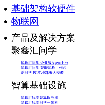
基础架构软硬件
物联网
产品及解决方案
聚鑫汇问学
聚鑫汇问学 企业级Agent中台
聚鑫汇问学 智能流程工作台
爱问学 PC本地部署大模型
智算基础设施
聚鑫汇鲲泰智算服务器
聚鑫汇鲲泰问学一体机