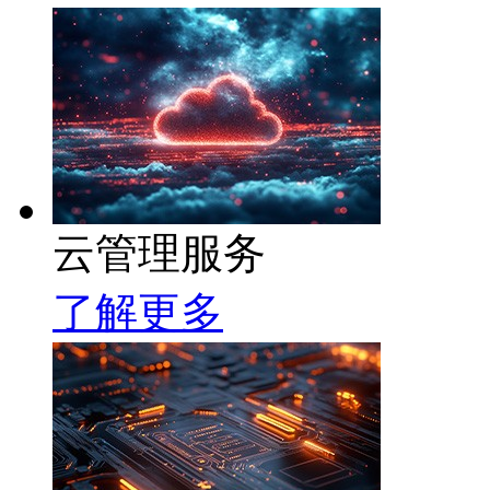
云管理服务
了解更多