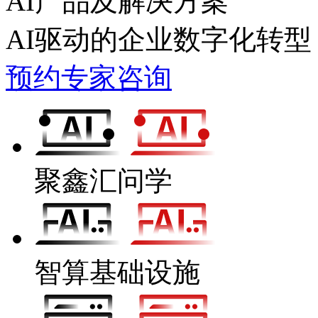
AI产品及解决方案
AI驱动的企业数字化转型
预约专家咨询
聚鑫汇问学
智算基础设施