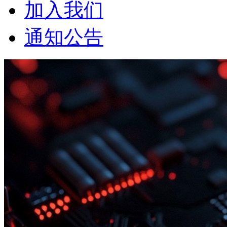
加入我们
通知公告