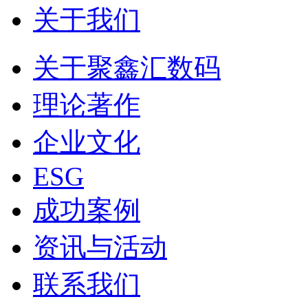
关于我们
关于聚鑫汇数码
理论著作
企业文化
ESG
成功案例
资讯与活动
联系我们